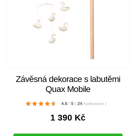
Závěsná dekorace s labutěmi
Quax Mobile
4.6
/
5
(
24
hodnocení
)
1 390
Kč