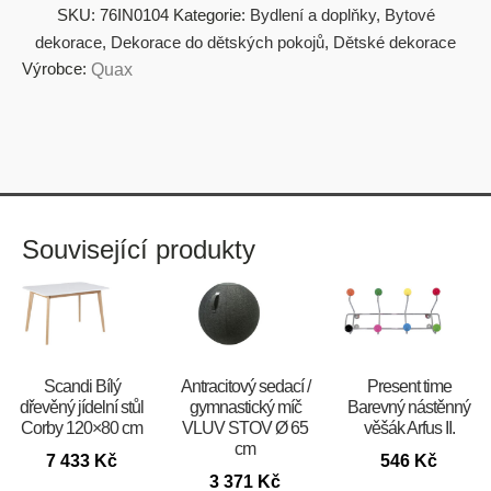
SKU:
76IN0104
Kategorie:
Bydlení a doplňky
,
Bytové
dekorace
,
Dekorace do dětských pokojů
,
Dětské dekorace
Výrobce:
Quax
Související produkty
Scandi Bílý
Antracitový sedací /
Present time
dřevěný jídelní stůl
gymnastický míč
Barevný nástěnný
Corby 120×80 cm
VLUV STOV Ø 65
věšák Arfus II.
cm
7 433
Kč
546
Kč
3 371
Kč