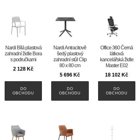
Nardi Bílá plastová
Nardi Antracitově
Office 360 Černá
zahradní židle Bora
šedý plastový
látková
s područkami
zahradní stůl Clip
kancelářská židle
80 x 80 cm
Master E02
2 128
Kč
5 696
Kč
18 102
Kč
DO
DO
DO
OBCHODU
OBCHODU
OBCHODU