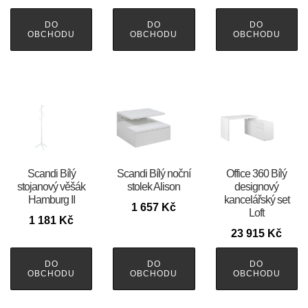
DO
DO
DO
OBCHODU
OBCHODU
OBCHODU
Scandi Bílý
Scandi Bílý noční
Office 360 Bílý
stojanový věšák
stolek Alison
designový
Hamburg II
kancelářský set
1 657
Kč
Loft
1 181
Kč
23 915
Kč
DO
DO
DO
OBCHODU
OBCHODU
OBCHODU