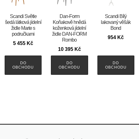
Scandi Světle
​​​​​Dan-Form
Scandi Bílý
šedá látková jídelní
Koňakově hnědá
lakovaný věšák
židle Marte s
koženková jídelní
Bond
područkami
židle DAN-FORM
954
Kč
Rombo
5 455
Kč
10 395
Kč
DO
DO
DO
OBCHODU
OBCHODU
OBCHODU