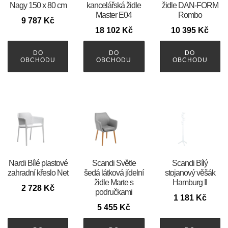
Nagy 150 x 80 cm
kancelářská židle
židle DAN-FORM
Master E04
Rombo
9 787
Kč
18 102
Kč
10 395
Kč
DO
DO
DO
OBCHODU
OBCHODU
OBCHODU
Nardi Bílé plastové
Scandi Světle
Scandi Bílý
zahradní křeslo Net
šedá látková jídelní
stojanový věšák
židle Marte s
Hamburg II
2 728
Kč
područkami
1 181
Kč
5 455
Kč