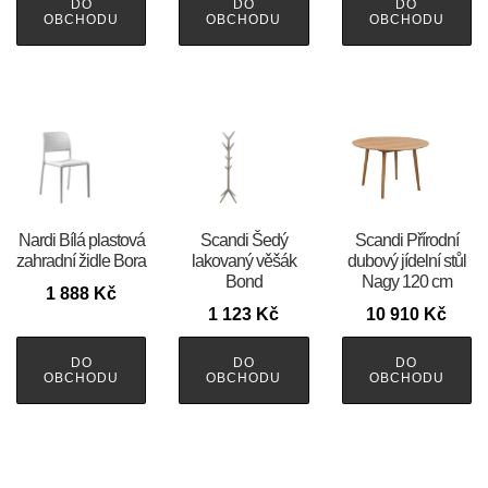
DO
DO
DO
OBCHODU
OBCHODU
OBCHODU
Nardi Bílá plastová
Scandi Šedý
Scandi Přírodní
zahradní židle Bora
lakovaný věšák
dubový jídelní stůl
Bond
Nagy 120 cm
1 888
Kč
1 123
Kč
10 910
Kč
DO
DO
DO
OBCHODU
OBCHODU
OBCHODU