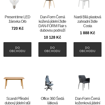
Present time LED
​​​​​Dan-Form Černá
Nardi Bílá plastová
žárovka Orb
kožená jídelní židle
zahradní židle
DAN-FORM Flair s
Costa
720
Kč
dubovou podnoží
1 888
Kč
10 128
Kč
DO
DO
DO
OBCHODU
OBCHODU
OBCHODU
Scandi Přírodní
Office 360 Šedá
​​​​​Dan-Form Černá
dubový jídelní stůl
látková
koženková jídelní