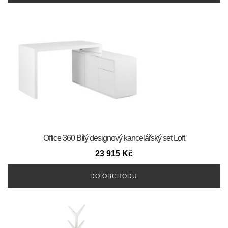
Office 360 Bílý designový kancelářský set Loft
23 915
Kč
DO OBCHODU