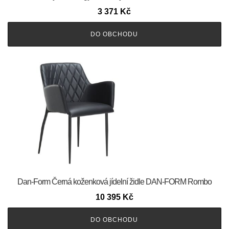
3 371
Kč
DO OBCHODU
​​​​​Dan-Form Černá koženková jídelní židle DAN-FORM Rombo
10 395
Kč
DO OBCHODU