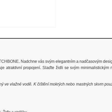
UTCHBONE. Nadchne vás svým elegantním a nadčasovým design
 atraktivní propojení. Slaďte židli se svým minimalistickým ne
ný ve vlažné vodě. K čištění mokrých nebo mastných skvrn pou
k
,
Židle a stoličky