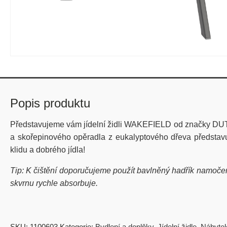
Popis produktu
Představujeme vám jídelní židli WAKEFIELD od značky D
a skořepinového opěradla z eukalyptového dřeva představuje
klidu a dobrého jídla!
Tip: K čištění doporučujeme použít bavlněný hadřík namoče
skvrnu rychle absorbuje.
SKU:
1100603
Kategorie:
Bydlení a doplňky
,
Jídelní židle
,
Nábyte