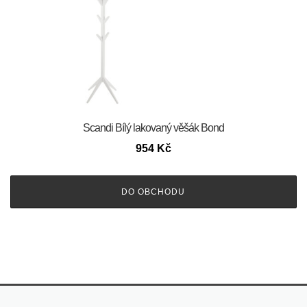
Scandi Bílý lakovaný věšák Bond
954
Kč
DO OBCHODU