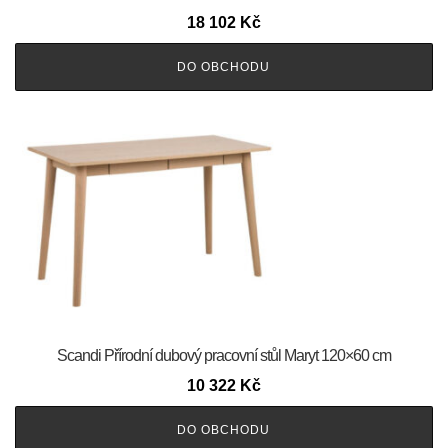
18 102
Kč
DO OBCHODU
Scandi Přírodní dubový pracovní stůl Maryt 120×60 cm
10 322
Kč
DO OBCHODU