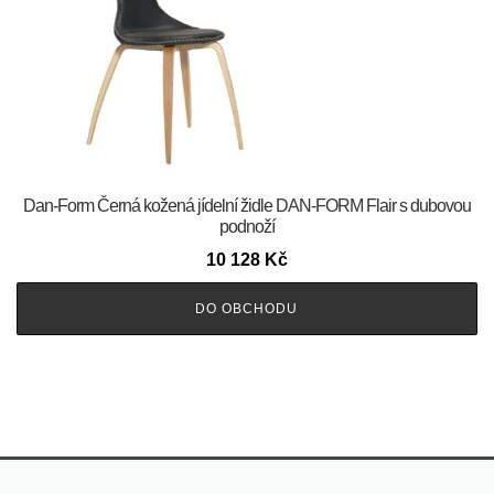
​​​​​Dan-Form Černá kožená jídelní židle DAN-FORM Flair s dubovou
podnoží
10 128
Kč
DO OBCHODU