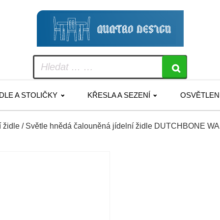
IDLE A STOLIČKY
KŘESLA A SEZENÍ
OSVĚTLEN
í židle
/ Světle hnědá čalouněná jídelní židle DUTCHBONE 