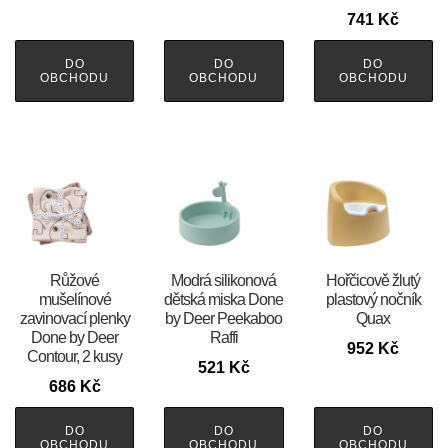
741
Kč
DO
DO
DO
OBCHODU
OBCHODU
OBCHODU
Růžové
Modrá silikonová
Hořčicově žlutý
mušelínové
dětská miska Done
plastový nočník
zavinovací plenky
by Deer Peekaboo
Quax
Done by Deer
Raffi
952
Kč
Contour, 2 kusy
521
Kč
686
Kč
DO
DO
DO
OBCHODU
OBCHODU
OBCHODU