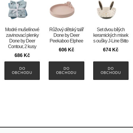
Modré mušelínové
Růžový dětský talíř
Set dvou bílých
zavinovací plenky
Done by Deer
keramických misek
Done by Deer
Peekaboo Elphee
s oušky J-Line Bitto
Contour, 2 kusy
606
Kč
674
Kč
686
Kč
DO
DO
DO
OBCHODU
OBCHODU
OBCHODU