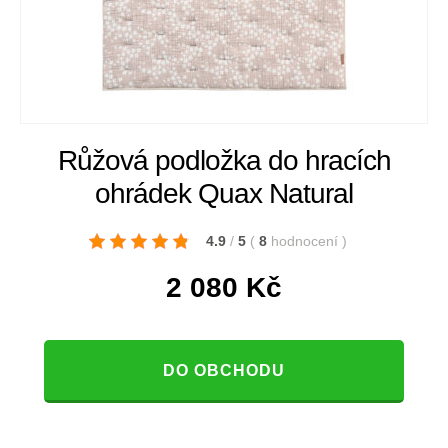
Růžová podložka do hracích
ohrádek Quax Natural
4.9
/
5
(
8
hodnocení
)
2 080
Kč
DO OBCHODU