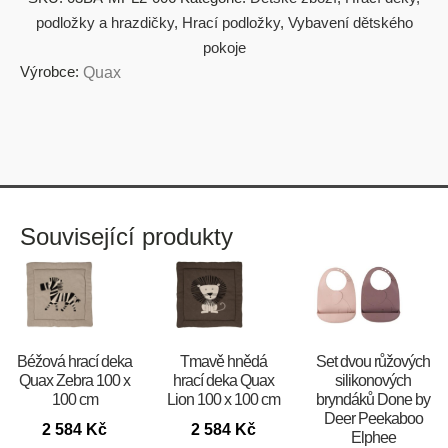
podložky a hrazdičky
,
Hrací podložky
,
Vybavení dětského
pokoje
Výrobce:
Quax
Související produkty
Béžová hrací deka
Tmavě hnědá
Set dvou růžových
Quax Zebra 100 x
hrací deka Quax
silikonových
100 cm
Lion 100 x 100 cm
bryndáků Done by
Deer Peekaboo
2 584
Kč
2 584
Kč
Elphee