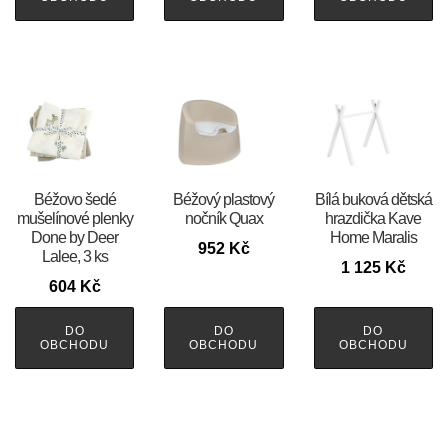
Béžovo šedé
Béžový plastový
Bílá buková dětská
mušelínové plenky
nočník Quax
hrazdička Kave
Done by Deer
Home Maralis
952
Kč
Lalee, 3 ks
1 125
Kč
604
Kč
DO
DO
DO
OBCHODU
OBCHODU
OBCHODU