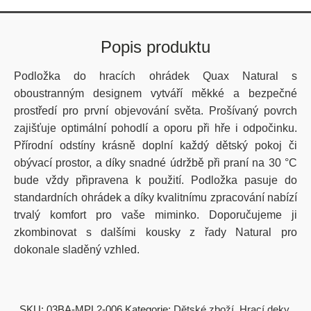
Popis produktu
Podložka do hracích ohrádek Quax Natural s
oboustranným designem vytváří měkké a bezpečné
prostředí pro první objevování světa. Prošívaný povrch
zajišťuje optimální pohodlí a oporu při hře i odpočinku.
Přírodní odstíny krásně doplní každý dětský pokoj či
obývací prostor, a díky snadné údržbě při praní na 30 °C
bude vždy připravena k použití. Podložka pasuje do
standardních ohrádek a díky kvalitnímu zpracování nabízí
trvalý komfort pro vaše miminko. Doporučujeme ji
zkombinovat s dalšími kousky z řady Natural pro
dokonale sladěný vzhled.
SKU:
03BA-MPL2-006
Kategorie:
Dětské zboží
,
Hrací deky,