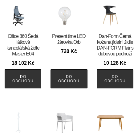
Office 360 Šedá
Present time LED
​​​​​Dan-Form Černá
látková
žárovka Orb
kožená jídelní židle
kancelářská židle
DAN-FORM Flair s
720
Kč
Master E04
dubovou podnoží
18 102
Kč
10 128
Kč
DO
DO
DO
OBCHODU
OBCHODU
OBCHODU