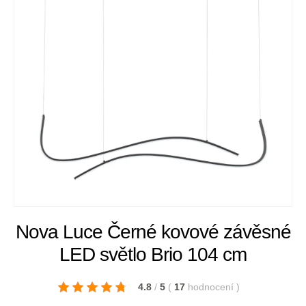
Nova Luce Černé kovové závěsné
LED světlo Brio 104 cm
4.8
/
5
(
17
hodnocení
)