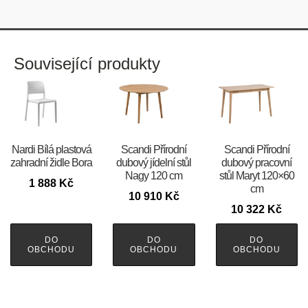
Související produkty
Nardi Bílá plastová
Scandi Přírodní
Scandi Přírodní
zahradní židle Bora
dubový jídelní stůl
dubový pracovní
Nagy 120 cm
stůl Maryt 120×60
1 888
Kč
cm
10 910
Kč
10 322
Kč
DO
DO
DO
OBCHODU
OBCHODU
OBCHODU