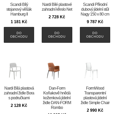
Scandi Bílý
Nardi Bílé plastové
Scandi Přírodní
stojanový věšák
zahradní křeslo Net
dubový jídelní stůl
Hamburg II
Nagy 150 x 80 cm
2 728
Kč
1 181
Kč
9 787
Kč
DO
DO
DO
OBCHODU
OBCHODU
OBCHODU
Nardi Bílá plastová
​​​​​Dan-Form
FormWood
zahradní židle Bora
Koňakově hnědá
Transparentní
s područkami
koženková jídelní
plastová jídelní
židle DAN-FORM
židle Simple Chair
2 128
Kč
Rombo
2 990
Kč