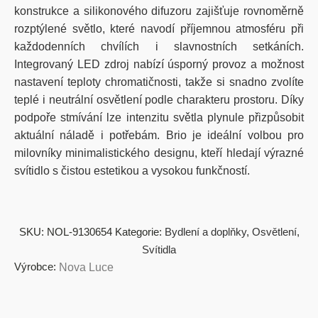
konstrukce a silikonového difuzoru zajišťuje rovnoměrně
rozptýlené světlo, které navodí příjemnou atmosféru při
každodenních chvílích i slavnostních setkáních.
Integrovaný LED zdroj nabízí úsporný provoz a možnost
nastavení teploty chromatičnosti, takže si snadno zvolíte
teplé i neutrální osvětlení podle charakteru prostoru. Díky
podpoře stmívání lze intenzitu světla plynule přizpůsobit
aktuální náladě i potřebám. Brio je ideální volbou pro
milovníky minimalistického designu, kteří hledají výrazné
svítidlo s čistou estetikou a vysokou funkčností.
SKU:
NOL-9130654
Kategorie:
Bydlení a doplňky
,
Osvětlení
,
Svítidla
Výrobce:
Nova Luce