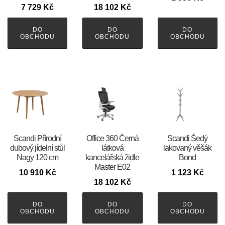
7 729
Kč
18 102
Kč
DO
DO
DO
OBCHODU
OBCHODU
OBCHODU
Scandi Přírodní
Office 360 Černá
Scandi Šedý
dubový jídelní stůl
látková
lakovaný věšák
Nagy 120 cm
kancelářská židle
Bond
Master E02
10 910
Kč
1 123
Kč
18 102
Kč
DO
DO
DO
OBCHODU
OBCHODU
OBCHODU