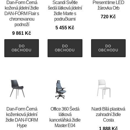
​​​​​Dan-Form Černá
Scandi Světle
Present time LED
kožená jídelní židle
šedá látková jídelní
žárovka Orb
DAN-FORM Flair s
židle Marte s
720
Kč
chromovanou
područkami
podnoží
5 455
Kč
9 861
Kč
DO
DO
DO
OBCHODU
OBCHODU
OBCHODU
​​​​​Dan-Form Černá
Office 360 Šedá
Nardi Bílá plastová
koženková jídelní
látková
zahradní židle
židle DAN-FORM
kancelářská židle
Costa
Hype
Master E04
1 888
Kč