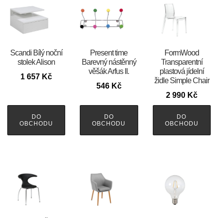
Scandi Bílý noční
Present time
FormWood
stolek Alison
Barevný nástěnný
Transparentní
věšák Arfus II.
plastová jídelní
1 657
Kč
židle Simple Chair
546
Kč
2 990
Kč
DO
DO
DO
OBCHODU
OBCHODU
OBCHODU