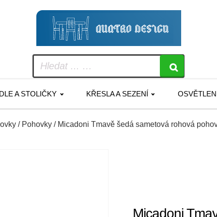
IDLE A STOLIČKY
KŘESLA A SEZENÍ
OSVĚTLEN
hovky
/
Pohovky
/ Micadoni Tmavě šedá sametová rohová pohov
Micadoni Tmav