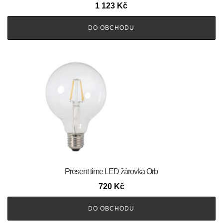
1 123
Kč
DO OBCHODU
Present time LED žárovka Orb
720
Kč
DO OBCHODU