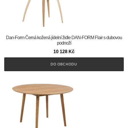
​​​​​Dan-Form Černá kožená jídelní židle DAN-FORM Flair s dubovou
podnoží
10 128
Kč
DO OBCHODU