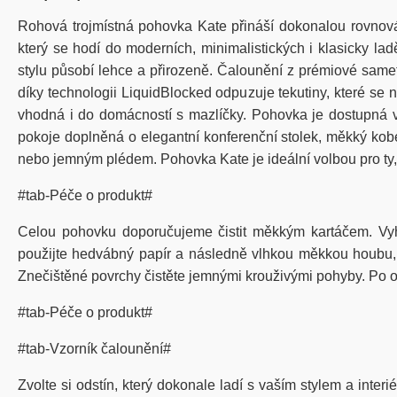
Rohová trojmístná pohovka Kate přináší dokonalou rovnováhu
který se hodí do moderních, minimalistických i klasicky la
stylu působí lehce a přirozeně. Čalounění z prémiové same
díky technologii LiquidBlocked odpuzuje tekutiny, které se 
vhodná i do domácností s mazlíčky. Pohovka je dostupná v 
pokoje doplněná o elegantní konferenční stolek, měkký kober
nebo jemným plédem. Pohovka Kate je ideální volbou pro ty, 
#tab-Péče o produkt#
Celou pohovku doporučujeme čistit měkkým kartáčem. Vy
použijte hedvábný papír a následně vlhkou měkkou houbu, kt
Znečištěné povrchy čistěte jemnými krouživými pohyby. Po od
#tab-Péče o produkt#
#tab-Vzorník čalounění#
Zvolte si odstín, který dokonale ladí s vaším stylem a inter