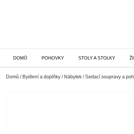
DOMŮ
POHOVKY
STOLY A STOLKY
Ž
Domů
/
Bydlení a doplňky
/
Nábytek
/
Sedací soupravy a po