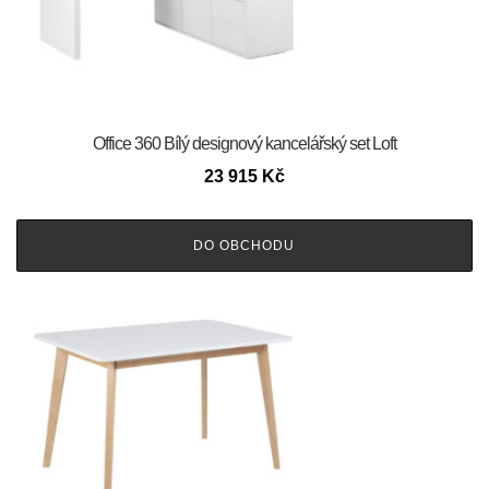
Office 360 Bílý designový kancelářský set Loft
23 915
Kč
DO OBCHODU