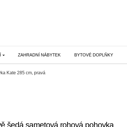
Í
ZAHRADNÍ NÁBYTEK
BYTOVÉ DOPLŇKY
ka Kate 285 cm, pravá
ě šedá sametová rohová pohovka