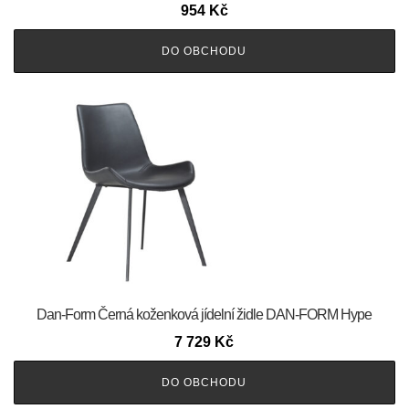
954
Kč
DO OBCHODU
​​​​​Dan-Form Černá koženková jídelní židle DAN-FORM Hype
7 729
Kč
DO OBCHODU