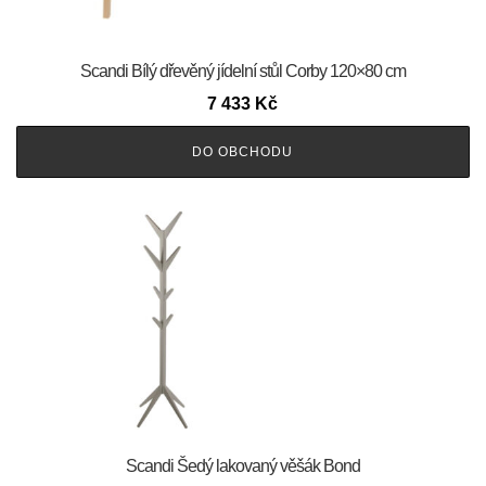
Scandi Bílý dřevěný jídelní stůl Corby 120×80 cm
7 433
Kč
DO OBCHODU
Scandi Šedý lakovaný věšák Bond