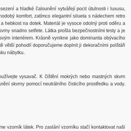
zení a hladké čalounění vytvářejí pocit útulnosti i luxusu,
uhodobý komfort, zatímco elegantní silueta s nádechem retro
 hebkost na dotek. Materiál je vysoce odolný proti oděru a
kvrny snadno setřete. Látka prošla bezpečnostními testy a je
e svým interiérem. Krásně vynikne jako dominanta obývacího
ě větší pohodlí doporučujeme doplnit ji dekoračními polštáři
sku nábytku.
žívejte vysavač. K čištění mokrých nebo mastných skvrn
nění skvrny pomocí neutrálního čisticího prostředku a vody.
me vzorník látek. Pro zaslání vzorníku stačí kontaktovat naši