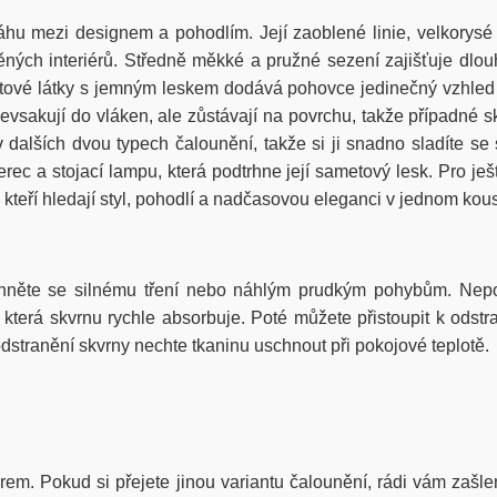
 mezi designem a pohodlím. Její zaoblené linie, velkorysé se
děných interiérů. Středně měkké a pružné sezení zajišťuje dlo
tové látky s jemným leskem dodává pohovce jedinečný vzhled a
nevsakují do vláken, ale zůstávají na povrchu, takže případné s
dalších dvou typech čalounění, takže si ji snadno sladíte s
ec a stojací lampu, která podtrhne její sametový lesk. Pro ješt
kteří hledají styl, pohodlí a nadčasovou eleganci v jednom kou
hněte se silnému tření nebo náhlým prudkým pohybům. Nepou
erá skvrnu rychle absorbuje. Poté můžete přistoupit k odstra
stranění skvrny nechte tkaninu uschnout při pokojové teplotě.
iérem. Pokud si přejete jinou variantu čalounění, rádi vám zašle