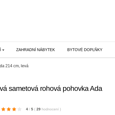
Í
ZAHRADNÍ NÁBYTEK
BYTOVÉ DOPLŇKY
da 214 cm, levá
vá sametová rohová pohovka Ada
4
/
5
(
29
hodnocení
)