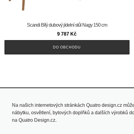
Scandi Bílý dubový jídelní stůl Nagy 150 cm
9 787
Kč
DO OBCHODU
Na našich internetových stránkách Quatro design.cz můž
nábytku, osvětlení, bytových doplňků a dalších výrobků d
na Quatro Design.cz.