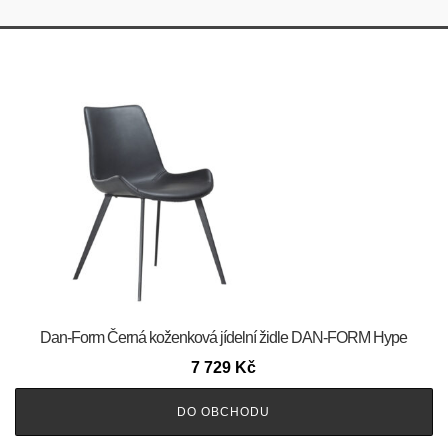
​​​​​Dan-Form Černá koženková jídelní židle DAN-FORM Hype
7 729
Kč
DO OBCHODU