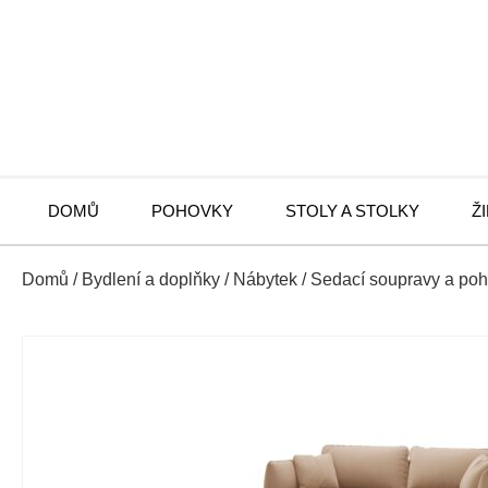
DOMŮ
POHOVKY
STOLY A STOLKY
Ž
Domů
/
Bydlení a doplňky
/
Nábytek
/
Sedací soupravy a po