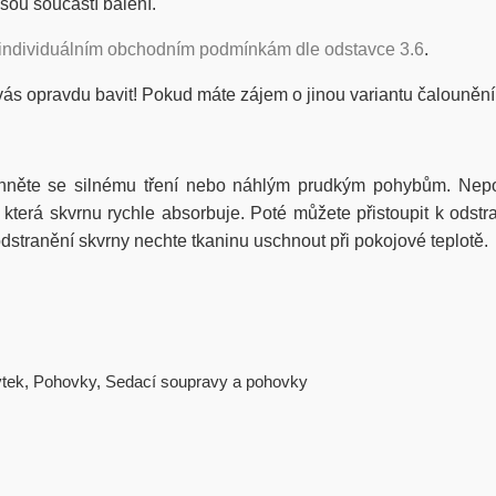
ejsou součástí balení.
individuálním obchodním podmínkám dle odstavce 3.6
.
vás opravdu bavit! Pokud máte zájem o jinou variantu čalounění
hněte se silnému tření nebo náhlým prudkým pohybům. Nepou
erá skvrnu rychle absorbuje. Poté můžete přistoupit k odstra
stranění skvrny nechte tkaninu uschnout při pokojové teplotě.
tek
,
Pohovky
,
Sedací soupravy a pohovky