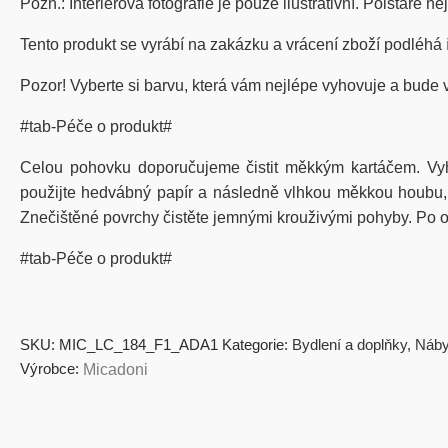
Pozn.: Interiérová fotografie je pouze ilustrativní. Polštáře n
Tento produkt se vyrábí na zakázku a vrácení zboží podléhá
Pozor! Vyberte si barvu, která vám nejlépe vyhovuje a bude 
#tab-Péče o produkt#
Celou pohovku doporučujeme čistit měkkým kartáčem. Vy
použijte hedvábný papír a následně vlhkou měkkou houbu, kt
Znečištěné povrchy čistěte jemnými krouživými pohyby. Po od
#tab-Péče o produkt#
SKU:
MIC_LC_184_F1_ADA1
Kategorie:
Bydlení a doplňky
,
Náby
Výrobce:
Micadoni