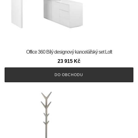
Office 360 Bílý designový kancelářský set Loft
23 915
Kč
DO OBCHODU