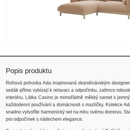
Popis produktu
Rohová pohovka Ada inspirovaná skandinávským designem v
sedák přímo vybízejí k relaxaci a odpočinku, zatímco robu
interiéru. Látka Casino je mimořádně měkký samet s jemným
každodenní používání a domácnosti s mazlíčky. Kolekce Ada 
snadno vytvoříte harmonický set na míru svému domovu. St
pro odpočinek s nádechem elegance.