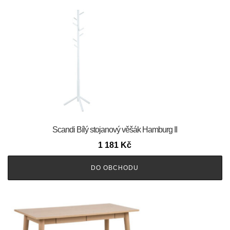
Scandi Bílý stojanový věšák Hamburg II
1 181
Kč
DO OBCHODU