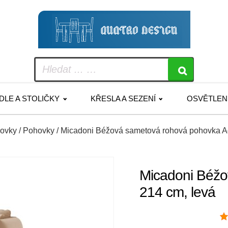
IDLE A STOLIČKY
KŘESLA A SEZENÍ
OSVĚTLEN
hovky
/
Pohovky
/ Micadoni Béžová sametová rohová pohovka A
Micadoni Béžo
214 cm, levá