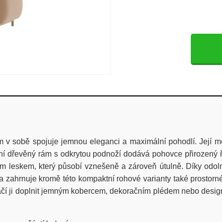
 sobě spojuje jemnou eleganci a maximální pohodlí. Její mě
stní dřevěný rám s odkrytou podnoží dodává pohovce přirozený 
 leskem, který působí vznešeně a zároveň útulně. Díky odolnos
zahrnuje kromě této kompaktní rohové varianty také prostorné
ačí ji doplnit jemným kobercem, dekoračním plédem nebo desi