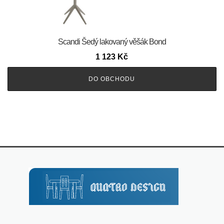
Scandi Šedý lakovaný věšák Bond
1 123
Kč
DO OBCHODU