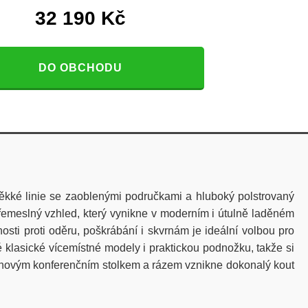
32 190
Kč
DO OBCHODU
kké linie se zaoblenými područkami a hluboký polstrovaný
řemeslný vzhled, který vynikne v moderním i útulně laděném
ti proti oděru, poškrábání i skvrnám je ideální volbou pro
 klasické vícemístné modely i praktickou podnožku, takže si
gnovým konferenčním stolkem a rázem vznikne dokonalý kout