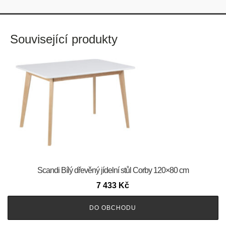
Související produkty
Scandi Bílý dřevěný jídelní stůl Corby 120×80 cm
7 433
Kč
DO OBCHODU