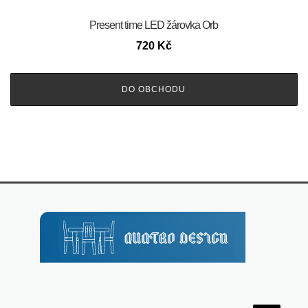
Present time LED žárovka Orb
720
Kč
DO OBCHODU