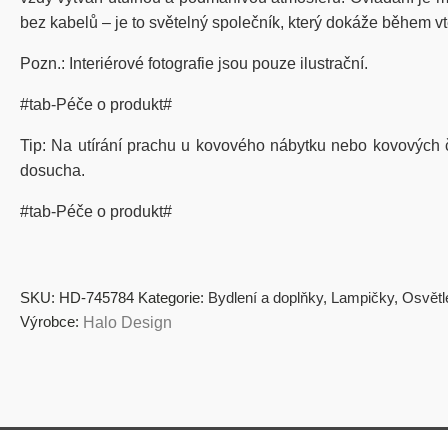
bez kabelů – je to
světelný společník
, který dokáže během vt
Pozn.: Interiérové fotografie jsou pouze ilustrační.
#tab-Péče o produkt#
Tip: Na utírání prachu u kovového nábytku nebo kovových 
dosucha.
#tab-Péče o produkt#
SKU:
HD-745784
Kategorie:
Bydlení a doplňky
,
Lampičky
,
Osvětl
Výrobce:
Halo Design