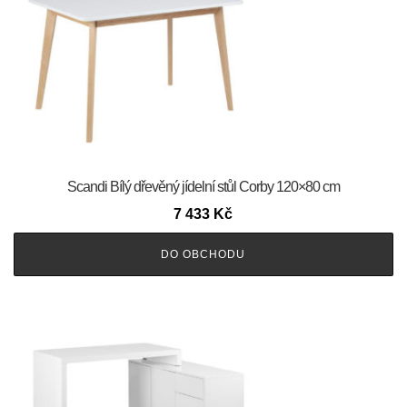
Scandi Bílý dřevěný jídelní stůl Corby 120×80 cm
7 433
Kč
DO OBCHODU