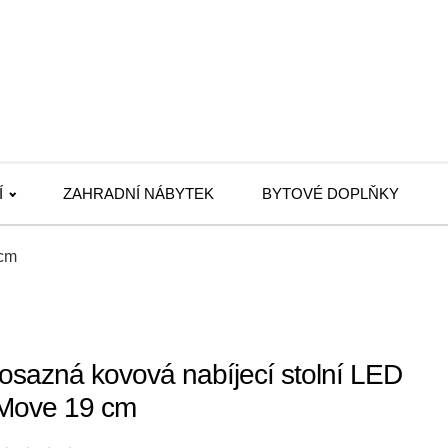
Í
ZAHRADNÍ NÁBYTEK
BYTOVÉ DOPLŇKY
 cm
osazná kovová nabíjecí stolní LED
 Move 19 cm