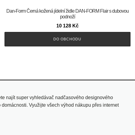
​​​​​Dan-Form Černá kožená jídelní židle DAN-FORM Flair s dubovou
podnoží
10 128
Kč
DO OBCHODU
ete najít super vyhledávač nadčasového designového
o domácnosti. Využijte všech výhod nákupu přes internet