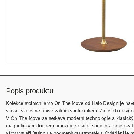
Popis produktu
Kolekce stolních lamp On
The
Move
od Halo Design je navrž
stávají skutečně univerzálním společníkem. Za jejich desig
V On
The
Move
se setkává moderní technologie s klasický
magnetickým kloubem umožňuje otáčet stínidlo a směrovat s
vždy vytváří útulnou a podmanivou atmosféru. Ovládání je m