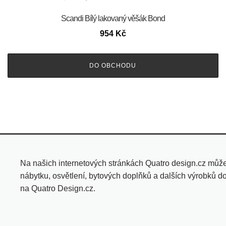
Scandi Bílý lakovaný věšák Bond
954
Kč
DO OBCHODU
Na našich internetových stránkách Quatro design.cz můž
nábytku, osvětlení, bytových doplňků a dalších výrobků d
na Quatro Design.cz.