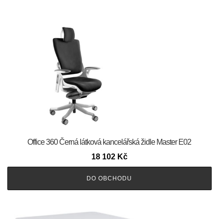
Office 360 Černá látková kancelářská židle Master E02
18 102
Kč
DO OBCHODU