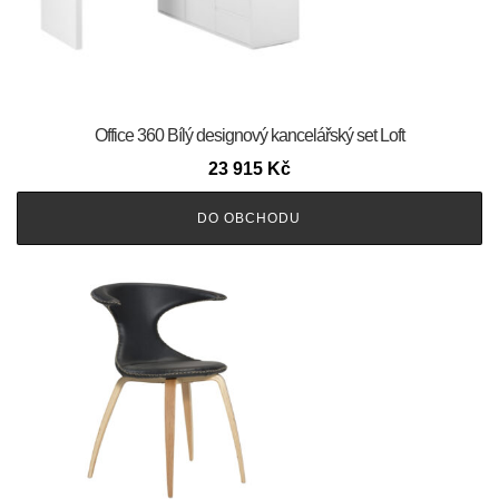
Office 360 Bílý designový kancelářský set Loft
23 915
Kč
DO OBCHODU