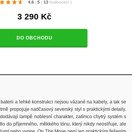
4.6
/
5
(
13
hodnocení
)
3 290
Kč
DO OBCHODU
aterii a lehké konstrukci nejsou vázané na kabely, a tak se
strně propojuje nadčasový severský styl s praktickými detaily.
odávají lampě noblesní charakter, zatímco chytrý systém s
lo do příjemného, měkkého tónu, který nikdy neoslňuje, ale
ztlumí nebo vypne. On
The
Move
není jen praktickým řešením