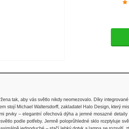
ena tak, aby vás světlo nikdy neomezovalo. Díky integrované b
nem stojí Michael
Waltersdorff
, zakladatel Halo Design, který mi
mi prvky – elegantní ořechová dýha a jemné mosazné detaily d
větlo podle potřeby. Jemně poloprůhledné sklo rozptyluje svět
aximálně jednoduché – stačí lehký dotyk a lampa se rozsvítí, 